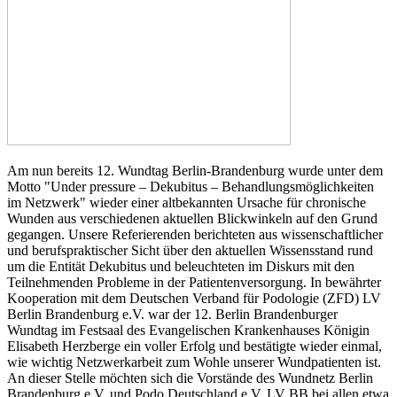
Am nun bereits 12. Wundtag Berlin-Brandenburg wurde unter dem
Motto "Under pressure – Dekubitus – Behandlungsmöglichkeiten
im Netzwerk" wieder einer altbekannten Ursache für chronische
Wunden aus verschiedenen aktuellen Blickwinkeln auf den Grund
gegangen. Unsere Referierenden berichteten aus wissenschaftlicher
und berufspraktischer Sicht über den aktuellen Wissensstand rund
um die Entität Dekubitus und beleuchteten im Diskurs mit den
Teilnehmenden Probleme in der Patientenversorgung. In bewährter
Kooperation mit dem Deutschen Verband für Podologie (ZFD) LV
Berlin Brandenburg e.V. war der 12. Berlin Brandenburger
Wundtag im Festsaal des Evangelischen Krankenhauses Königin
Elisabeth Herzberge ein voller Erfolg und bestätigte wieder einmal,
wie wichtig Netzwerkarbeit zum Wohle unserer Wundpatienten ist.
An dieser Stelle möchten sich die Vorstände des Wundnetz Berlin
Brandenburg e.V. und Podo Deutschland e.V. LV BB bei allen etwa