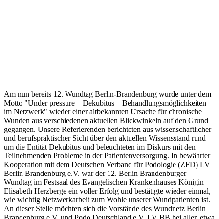
Am nun bereits 12. Wundtag Berlin-Brandenburg wurde unter dem
Motto "Under pressure – Dekubitus – Behandlungsmöglichkeiten
im Netzwerk" wieder einer altbekannten Ursache für chronische
Wunden aus verschiedenen aktuellen Blickwinkeln auf den Grund
gegangen. Unsere Referierenden berichteten aus wissenschaftlicher
und berufspraktischer Sicht über den aktuellen Wissensstand rund
um die Entität Dekubitus und beleuchteten im Diskurs mit den
Teilnehmenden Probleme in der Patientenversorgung. In bewährter
Kooperation mit dem Deutschen Verband für Podologie (ZFD) LV
Berlin Brandenburg e.V. war der 12. Berlin Brandenburger
Wundtag im Festsaal des Evangelischen Krankenhauses Königin
Elisabeth Herzberge ein voller Erfolg und bestätigte wieder einmal,
wie wichtig Netzwerkarbeit zum Wohle unserer Wundpatienten ist.
An dieser Stelle möchten sich die Vorstände des Wundnetz Berlin
Brandenburg e.V. und Podo Deutschland e.V. LV BB bei allen etwa