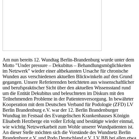
Am nun bereits 12. Wundtag Berlin-Brandenburg wurde unter dem
Motto "Under pressure – Dekubitus – Behandlungsmöglichkeiten
im Netzwerk" wieder einer altbekannten Ursache für chronische
Wunden aus verschiedenen aktuellen Blickwinkeln auf den Grund
gegangen. Unsere Referierenden berichteten aus wissenschaftlicher
und berufspraktischer Sicht über den aktuellen Wissensstand rund
um die Entität Dekubitus und beleuchteten im Diskurs mit den
Teilnehmenden Probleme in der Patientenversorgung. In bewährter
Kooperation mit dem Deutschen Verband für Podologie (ZFD) LV
Berlin Brandenburg e.V. war der 12. Berlin Brandenburger
Wundtag im Festsaal des Evangelischen Krankenhauses Königin
Elisabeth Herzberge ein voller Erfolg und bestätigte wieder einmal,
wie wichtig Netzwerkarbeit zum Wohle unserer Wundpatienten ist.
An dieser Stelle möchten sich die Vorstände des Wundnetz Berlin
Brandenburg e.V. und Podo Deutschland e.V. LV BB bei allen etwa